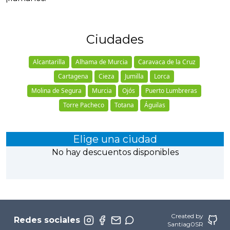
Ciudades
Alcantarilla
Alhama de Murcia
Caravaca de la Cruz
Cartagena
Cieza
Jumilla
Lorca
Molina de Segura
Murcia
Ojós
Puerto Lumbreras
Torre Pacheco
Totana
Águilas
Elige una ciudad
No hay descuentos disponibles
Created by
Redes sociales
Santiag0SR